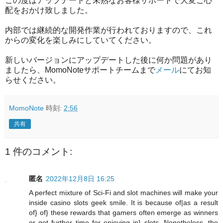
この度はアップデートと未熟なお客様サポートで大変ご心
配をおかけ致しました。
内部では継続的な開発作業が行われておりますので、これ
からの変化を楽しみにしていてください。
新しいバージョンにアップデートした後に何か問題があり
ましたら、MomoNoteサポートチームまで
メール
にてお知
らせください。
MomoNote
時刻:
2:56
共有
1 件のコメント:
匿名
2022年12月8日 16:25
A perfect mixture of Sci-Fi and slot machines will make your
inside casino slots geek smile. It is because of|as a result
of} of} these rewards that gamers often emerge as winners
or get further time for enjoying in} slots. Nonetheless, the