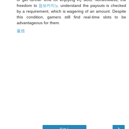
freedom to
점보카지노
understand the payouts is checked
by a requirement, which is wagering of an amount. Despite
this condition, gamers still find real-time slots to be
advantageous for them.
返信
›
ホーム