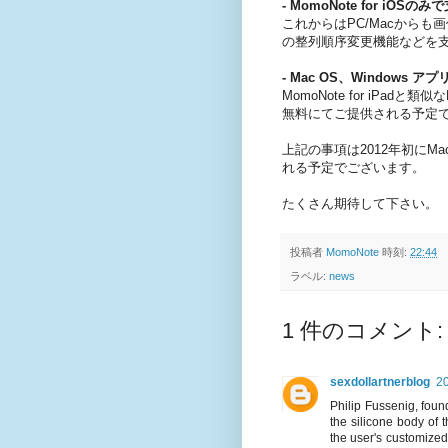
- MomoNote for iO
これからはPC/Macからも画像の
の整列順序変更機能などを
- Mac OS、Windows 
MomoNote for iPa
無料にてご提供される予定
上記の事項は2012年初にMa
れる予定でございます。
たくさん期待して下さい。
投稿者
MomoNote
時刻:
22:44
ラベル:
news
1 件のコメント:
sexdollartnerblog
2
Philip Fussenig, foun
the silicone body of 
the user's customized