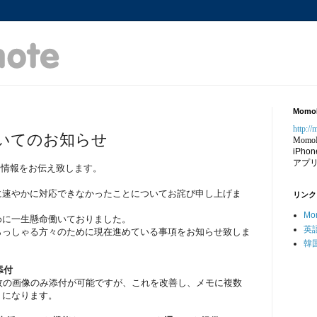
Momo
http:/
いてのお知らせ
Momo
iPhon
アプ
新着情報をお伝え致します。
に速やかに対応できなかったことについてお詫び申し上げま
リンク
Mom
めに一生懸命働いておりました。
英語
らっしゃる方々のために現在進めている事項をお知らせ致しま
韓
添付
枚の画像のみ添付が可能ですが、これを改善し、メモに複数
うになります。