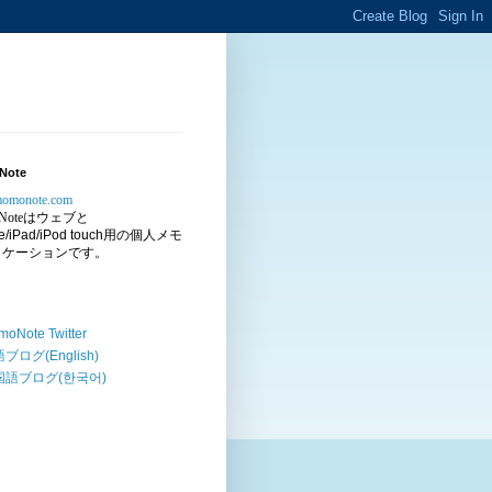
Note
/momonote.com
Note
はウェブと
e/iPad/iPod touch
用の個人メモ
リケーションです。
oNote Twitter
ブログ(English)
国語ブログ(한국어)