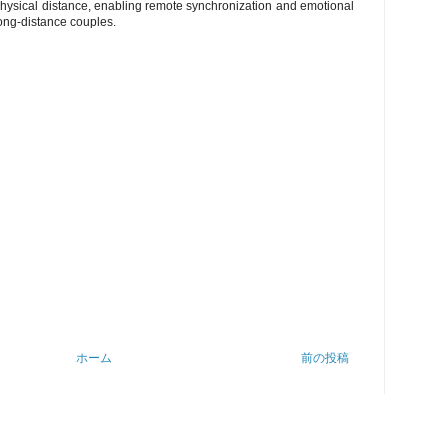
physical distance, enabling remote synchronization and emotional
ng-distance couples.
ホーム
前の投稿